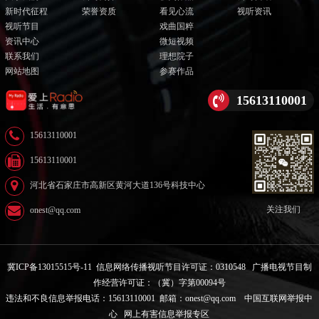
新时代征程
荣誉资质
看见心流
视听资讯
视听节目
戏曲国粹
资讯中心
微短视频
联系我们
理想院子
网站地图
参赛作品
15613110001
15613110001
15613110001
河北省石家庄市高新区黄河大道136号科技中心
关注我们
onest@qq.com
冀ICP备13015515号-11
信息网络传播视听节目许可证：0310548
广播电视节目制
作经营许可证：（冀）字第00094号
违法和不良信息举报电话：15613110001 邮箱：onest@qq.com
中国互联网举报中
心
网上有害信息举报专区